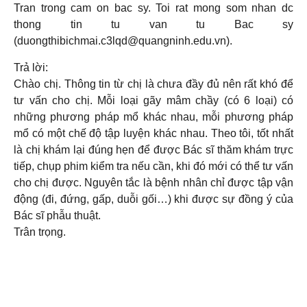
Tran trong cam on bac sy. Toi rat mong som nhan dc
thong tin tu van tu Bac sy
(duongthibichmai.c3lqd@quangninh.edu.vn).
Trả lời:
Chào chị. Thông tin từ chị là chưa đầy đủ nên rất khó để
tư vấn cho chị. Mỗi loại gãy mâm chầy (có 6 loại) có
những phương pháp mổ khác nhau, mỗi phương pháp
mổ có một chế độ tập luyện khác nhau. Theo tôi, tốt nhất
là chị khám lại đúng hẹn để được Bác sĩ thăm khám trực
tiếp, chụp phim kiểm tra nếu cần, khi đó mới có thể tư vấn
cho chị được. Nguyên tắc là bệnh nhân chỉ được tập vận
động (đi, đứng, gấp, duỗi gối…) khi được sự đồng ý của
Bác sĩ phẫu thuật.
Trân trọng.