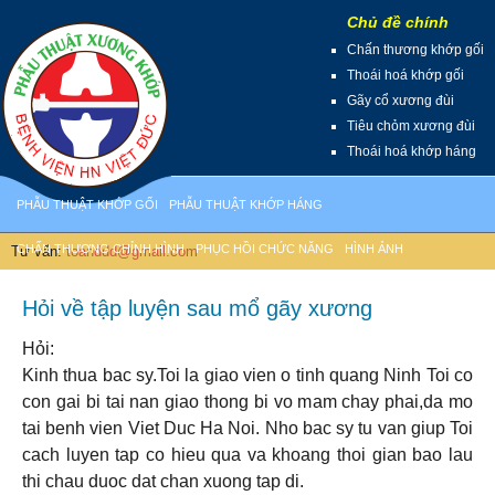
Chủ đề chính
Chấn thương khớp gối
Thoái hoá khớp gối
Gãy cổ xương đùi
Tiêu chỏm xương đùi
Thoái hoá khớp háng
PHẪU THUẬT KHỚP GỐI
PHẪU THUẬT KHỚP HÁNG
CHẤN THƯƠNG CHỈNH HÌNH
PHỤC HỒI CHỨC NĂNG
HÌNH ẢNH
. Tư vấn:
toanddd@gmail.com
Hỏi về tập luyện sau mổ gãy xương
Hỏi:
Kinh thua bac sy.Toi la giao vien o tinh quang Ninh Toi co
con gai bi tai nan giao thong bi vo mam chay phai,da mo
tai benh vien Viet Duc Ha Noi. Nho bac sy tu van giup Toi
cach luyen tap co hieu qua va khoang thoi gian bao lau
thi chau duoc dat chan xuong tap di.