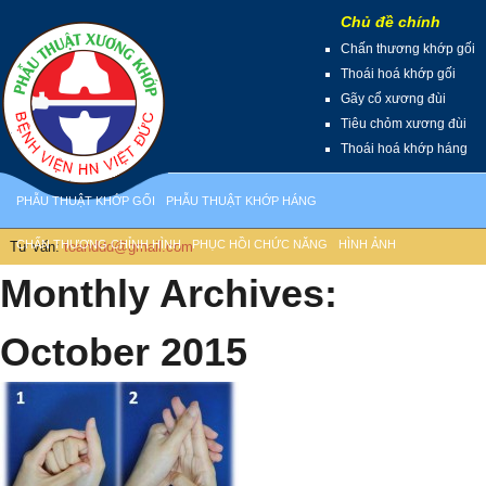
Chủ đề chính
Chấn thương khớp gối
Thoái hoá khớp gối
Gãy cổ xương đùi
Tiêu chỏm xương đùi
Thoái hoá khớp háng
PHẪU THUẬT KHỚP GỐI
PHẪU THUẬT KHỚP HÁNG
CHẤN THƯƠNG CHỈNH HÌNH
PHỤC HỒI CHỨC NĂNG
HÌNH ẢNH
. Tư vấn:
toanddd@gmail.com
Monthly Archives:
October 2015