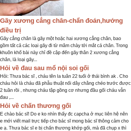
Gãy xương cẳng chân-chẩn đoán,hướng
điều trị
Gãy cẳng chân là gãy một hoặc hai xương cẳng chân, bao
gồm tất cả các loại gãy đi từ mâm chày tới mắt cá chân. Trong
khuôn khổ bài này chỉ đề cập đến gãy thân 2 xương cẳng
chân, là loại gãy...
Hỏi về đau sau mổ nội soi gối
Hỏi: Thưa bác sĩ , cháu tên la tuân 22 tuổi ở thái bình ak . Cho
cháu hỏi là cháu đã phẫu thuật nối dây chằng chéo trước được
2 tuần rồi , nhưng cháu tập gồng cơ nhưng đầu gối cháu vẫn
đau ,...
Hỏi về chấn thương gối
E chào bác sĩ! Do e ko nhìn thấy đc capcha ở mục liên hệ nên
e mới viết mail trực tiếp cho bác sĩ mong bác sĩ thông cảm cho
e ạ. Thưa bác sĩ e bị chấn thương khớp gối, mà đã chụp x thì