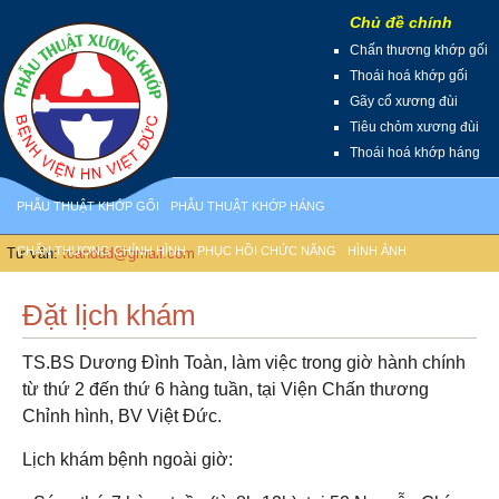
Chủ đề chính
Chấn thương khớp gối
Thoái hoá khớp gối
Gãy cổ xương đùi
Tiêu chỏm xương đùi
Thoái hoá khớp háng
PHẪU THUẬT KHỚP GỐI
PHẪU THUẬT KHỚP HÁNG
CHẤN THƯƠNG CHỈNH HÌNH
PHỤC HỒI CHỨC NĂNG
HÌNH ẢNH
. Tư vấn:
toanddd@gmail.com
Đặt lịch khám
TS.BS Dương Đình Toàn, làm việc trong giờ hành chính
từ thứ 2 đến thứ 6 hàng tuần, tại Viện Chấn thương
Chỉnh hình, BV Việt Đức.
Lịch khám bệnh ngoài giờ: