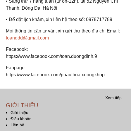
• Sáng thứ 7 hàng tuần (từ 8h-12h), tại 52 Nguyễn Chí
Thanh, Đống Đa, Hà Nội
• Để đặt lịch khám, xin liên hệ theo số: 0978717789
Mọi thông tin cần tư vấn, xin gửi thư theo địa chỉ Email:
toanddd@gmail.com
Facebook:
https://www.facebook.com/toan.duongdinh.9
Fanpage:
https://www.facebook.com/phauthuatxuongkhop
Xem tiếp...
GIỚI THIỆU
Giới thiệu
Điều khoản
Liên hệ