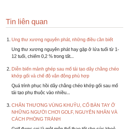
Tin liên quan
Ung thư xương nguyên phát, những điều cần biết
Ung thư xương nguyên phát hay gặp ở lứa tuổi từ 1-
12 tuổi, chiếm 0,2 % trong tất...
Diễn biến mảnh ghép sau mổ tái tạo dây chằng chéo
khớp gối và chế độ vận động phù hợp
Quá trình phục hồi dây chằng chéo khớp gối sau mổ
tái tạo phụ thuộc vào nhiều...
CHẤN THƯƠNG VÙNG KHUỶU, CỔ BÀN TAY Ở
NHỮNG NGƯỜI CHƠI GOLF, NGUYÊN NHÂN VÀ
CÁCH PHÒNG TRÁNH
Golf được coi là một môn thể thao tốt cho sức khoẻ,