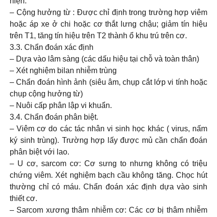
hiện.
– Cộng hưởng từ : Được chỉ định trong trường hợp viêm
hoặc áp xe ở chi hoặc cơ thắt lưng chậu; giảm tín hiệu
trên T1, tăng tín hiệu trên T2 thành ổ khu trú trên cơ.
3.3. Chẩn đoán xác định
– Dựa vào lâm sàng (các dấu hiệu tại chỗ và toàn thân)
– Xét nghiệm bilan nhiễm trùng
– Chẩn đoán hình ảnh (siêu âm, chụp cắt lớp vi tính hoặc
chụp cộng hưởng từ)
– Nuôi cấp phân lập vi khuẩn.
3.4. Chẩn đoán phân biệt.
– Viêm cơ do các tác nhân vi sinh học khác ( virus, nấm
ký sinh trùng). Trường hợp lấy được mủ cần chẩn đoán
phân biệt với lao.
– U cơ, sarcom cơ: Cơ sưng to nhưng không có triệu
chứng viêm. Xét nghiệm bạch cầu không tăng. Chọc hút
thường chỉ có máu. Chẩn đoán xác định dựa vào sinh
thiết cơ.
– Sarcom xương thâm nhiễm cơ: Các cơ bị thâm nhiễm