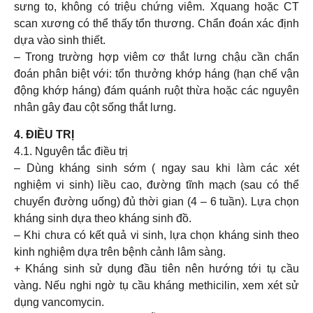
sưng to, không có triệu chứng viêm. Xquang hoặc CT
scan xương có thể thấy tổn thương. Chẩn đoán xác định
dựa vào sinh thiết.
– Trong trường hợp viêm cơ thắt lưng chậu cần chẩn
đoán phân biệt với: tổn thưởng khớp háng (hạn chế vận
động khớp háng) đám quánh ruột thừa hoặc các nguyên
nhân gây đau cột sống thắt lưng.
4. ĐIỀU TRỊ
4.1. Nguyên tắc điều trị
– Dùng kháng sinh sớm ( ngay sau khi làm các xét
nghiệm vi sinh) liều cao, đường tĩnh mạch (sau có thể
chuyển đường uống) đủ thời gian (4 – 6 tuần). Lựa chọn
kháng sinh dựa theo kháng sinh đồ.
– Khi chưa có kết quả vi sinh, lựa chọn kháng sinh theo
kinh nghiệm dựa trên bệnh cảnh lâm sàng.
+ Kháng sinh sử dụng đầu tiên nên hướng tới tụ cầu
vàng. Nếu nghi ngờ tụ cầu kháng methicilin, xem xét sử
dụng vancomycin.