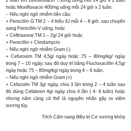
2 tuần với Levofloxacin 750mg uống mỗi 24 giờ x 2 tuần
hoặc Moxifloxacin 400mg uống mỗi 24 giờ x 2 tuần.
– Nếu nghi ngờ nhiễm liên cầu:
+ Penicillin G TM 2 – 4 triệu IU mỗi 4 – 6 giờ, sau chuyển
sang Penicillin V uống, hoặc
+ Ceftriaxone TM 1 – 2g/ 24 giờ hoặc
+ Penicillin + Clindamycin
– Nếu nghi ngờ nhiễm Gram (-)
+ Cefuroxim TM 4,5g/ ngày hoặc 75 – 80mg/kg/ ngày
trong 7 – 10 ngày; sau đó duy trì bằng Flucloxacillin 4,5g/
ngày hoặc 75 – 80mg/kg/ ngày trong 4 – 6 tuần.
– Nếu nghi ngờ nhiễm Gram (+)
+ Cefazolin TM 3g/ ngày, chia 3 lần trong 2 – 4 tuần sau
đó dùng Cefalexin 4g/ ngày chia 4 lần ( 4- 6 tuần) hoặc
nhưng nấm cũng có thể là nguyên nhân gây ra viêm
xương tủy.
Trích Cẩm nang điều trị Cơ xương khớp