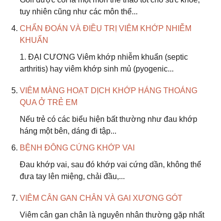
tuy nhiên cũng như các môn thể...
CHẨN ĐOÁN VÀ ĐIỀU TRỊ VIÊM KHỚP NHIỄM
KHUẨN
1. ĐẠI CƯƠNG Viêm khớp nhiễm khuẩn (septic
arthritis) hay viêm khớp sinh mủ (pyogenic...
VIÊM MÀNG HOẠT DỊCH KHỚP HÁNG THOÁNG
QUA Ở TRẺ EM
Nếu trẻ có các biểu hiện bất thường như đau khớp
háng một bên, dáng đi tập...
BỆNH ĐÔNG CỨNG KHỚP VAI
Đau khớp vai, sau đó khớp vai cứng dần, không thể
đưa tay lên miệng, chải đầu,...
VIÊM CÂN GAN CHÂN VÀ GAI XƯƠNG GÓT
Viêm cân gan chân là nguyên nhân thường gặp nhất