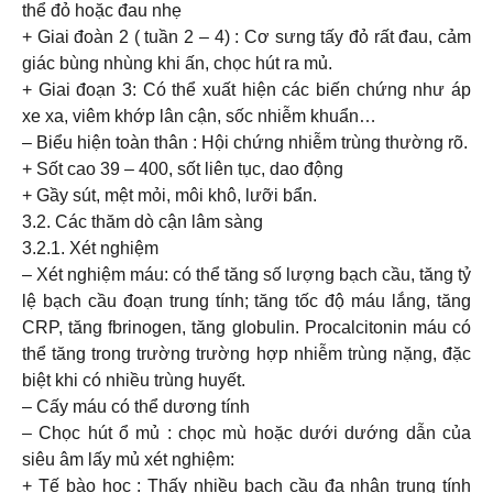
thể đỏ hoặc đau nhẹ
+ Giai đoàn 2 ( tuần 2 – 4) : Cơ sưng tấy đỏ rất đau, cảm
giác bùng nhùng khi ấn, chọc hút ra mủ.
+ Giai đoạn 3: Có thể xuất hiện các biến chứng như áp
xe xa, viêm khớp lân cận, sốc nhiễm khuẩn…
– Biểu hiện toàn thân : Hội chứng nhiễm trùng thường rõ.
+ Sốt cao 39 – 400, sốt liên tục, dao động
+ Gầy sút, mệt mỏi, môi khô, lưỡi bẩn.
3.2. Các thăm dò cận lâm sàng
3.2.1. Xét nghiệm
– Xét nghiệm máu: có thể tăng số lượng bạch cầu, tăng tỷ
lệ bạch cầu đoạn trung tính; tăng tốc độ máu lắng, tăng
CRP, tăng fbrinogen, tăng globulin. Procalcitonin máu có
thể tăng trong trường trường hợp nhiễm trùng nặng, đặc
biệt khi có nhiều trùng huyết.
– Cấy máu có thể dương tính
– Chọc hút ổ mủ : chọc mù hoặc dưới dướng dẫn của
siêu âm lấy mủ xét nghiệm:
+ Tế bào học : Thấy nhiều bạch cầu đa nhân trung tính