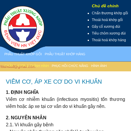
Chủ đề chính
Chấn thương khớp gối
Thoái hoá khớp gối
Gãy cổ xương đùi
Tiêu chỏm xương đùi
Thoái hoá khớp háng
PHẪU THUẬT KHỚP GỐI
PHẪU THUẬT KHỚP HÁNG
CHẤN THƯƠNG CHỈNH HÌNH
PHỤC HỒI CHỨC NĂNG
HÌNH ẢNH
anddd@gmail.com
VIÊM CƠ, ÁP XE CƠ DO VI KHUẨN
1. ĐỊNH NGHĨA
Viêm cơ nhiễm khuẩn (infectiuos myositis) tổn thương
viêm hoặc áp xe tại cơ vân do vi khuẩn gây nên.
2. NGUYÊN NHÂN
2.1. Vi khuẩn gây bệnh