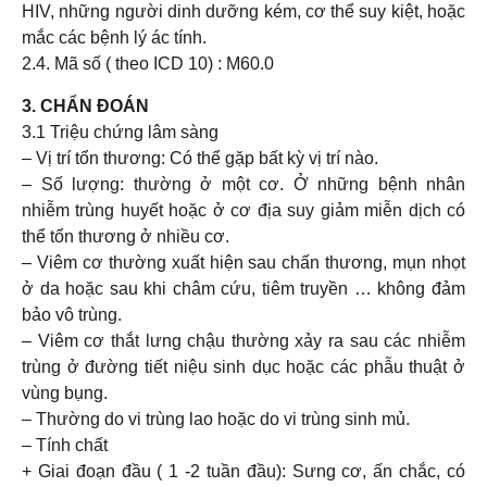
HIV, những người dinh dưỡng kém, cơ thể suy kiệt, hoặc
mắc các bệnh lý ác tính.
2.4. Mã số ( theo ICD 10) : M60.0
3. CHẨN ĐOÁN
3.1 Triệu chứng lâm sàng
– Vị trí tổn thương: Có thể gặp bất kỳ vị trí nào.
– Số lượng: thường ở một cơ. Ở những bệnh nhân
nhiễm trùng huyết hoặc ở cơ địa suy giảm miễn dịch có
thể tổn thương ở nhiều cơ.
– Viêm cơ thường xuất hiện sau chấn thương, mụn nhọt
ở da hoặc sau khi châm cứu, tiêm truyền … không đảm
bảo vô trùng.
– Viêm cơ thắt lưng chậu thường xảy ra sau các nhiễm
trùng ở đường tiết niệu sinh dục hoặc các phẫu thuật ở
vùng bụng.
– Thường do vi trùng lao hoặc do vi trùng sinh mủ.
– Tính chất
+ Giai đoạn đầu ( 1 -2 tuần đầu): Sưng cơ, ấn chắc, có