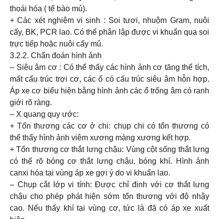
thoái hóa ( tế bào mủ).
+ Các xét nghiệm vi sinh : Soi tươi, nhuộm Gram, nuôi
cấy, BK, PCR lao. Có thể phân lập được vi khuẩn qua soi
trực tiếp hoặc nuôi cấy mủ.
3.2.2. Chẩn đoán hình ảnh
– Siêu âm cơ : Có thể thấy các hình ảnh cơ tăng thể tích,
mất cấu trúc trợi cơ, các ổ có cấu trúc siêu âm hỗn hợp.
Áp xe cơ biểu hiện bằng hình ảnh các ổ trống âm có ranh
giới rõ ràng.
– X quang quy ước:
+ Tổn thương các cơ ở chi: chụp chi có tổn thương có
thể thấy hình ảnh viêm xương màng xương kết hợp.
+ Tổn thương cơ thắt lưng chậu: Vùng cột sống thắt lưng
có thể rõ bóng cơ thắt lưng chậu, bóng khí. Hình ảnh
canxi hóa tại vùng áp xe gợi ý do vi khuẩn lao.
– Chụp cắt lớp vi tính: Được chỉ định với cơ thắt lưng
chậu cho phép phát hiện sớm tổn thương với độ nhậy
cao. Nếu thấy khí tại vùng cơ, tức là đã có áp xe xuất