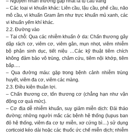
– Nguyên nhân thường gặp nhất là tụ cầu vàng
– Các loại vi khuẩn khác: Liên cầu, lậu cầu, phế cầu, não
mô cầu, vi khuẩn Gram âm như trực khuẩn mủ xanh, các
vi khuẩn yếm khí khác.
2.2. Đường vào
– Tại chỗ: Qua các nhiễm khuẩn ở da: Chấn thương gây
dập rách cơ, viêm cơ, viêm gân, mụn nhọt, viêm nhiễm
bộ phận sinh dục, tiết niệu …Các kỹ thuật tiêm chích
không đảm bảo vô trùng, châm cứu, tiêm nội khớp, tiêm
bắp….
– Qua đường máu: gặp trong bệnh cảnh nhiễm trùng
huyết, viêm đa cơ, viêm các màng.
2.3. Điều kiện thuận lợi.
– Chấn thương cơ, tổn thương cơ (chẳng hạn như vận
động cơ quá mức).
– Cơ địa dễ nhiễm khuẩn, suy giảm miễn dịch: Đái tháo
đường; những người mắc các bệnh hệ thống (lupus ban
đỏ hệ thống, viêm đa cơ tự miễn, xơ cứng bì…) sử dụng
corticoid kéo dài hoặc các thuốc ức chế miễn dịch; nhiễm