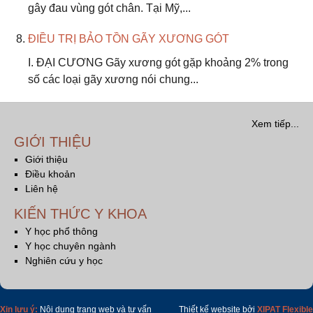
gây đau vùng gót chân. Tại Mỹ,...
ĐIỀU TRỊ BẢO TỒN GÃY XƯƠNG GÓT
I. ĐẠI CƯƠNG Gãy xương gót gặp khoảng 2% trong
số các loại gãy xương nói chung...
Xem tiếp...
GIỚI THIỆU
Giới thiệu
Điều khoản
Liên hệ
KIẾN THỨC Y KHOA
Y học phổ thông
Y học chuyên ngành
Nghiên cứu y học
Xin lưu ý:
Nội dung trang web và tư vấn
Thiết kế website bởi
XIPAT Flexible