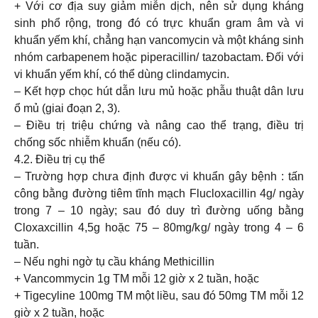
+ Với cơ địa suy giảm miễn dịch, nên sử dụng kháng
sinh phổ rộng, trong đó có trực khuẩn gram âm và vi
khuẩn yếm khí, chẳng hạn vancomycin và một kháng sinh
nhóm carbapenem hoặc piperacillin/ tazobactam. Đối với
vi khuẩn yếm khí, có thể dùng clindamycin.
– Kết hợp chọc hút dẫn lưu mủ hoặc phẫu thuật dân lưu
ổ mủ (giai đoạn 2, 3).
– Điều trị triệu chứng và nâng cao thể trạng, điều trị
chống sốc nhiễm khuẩn (nếu có).
4.2. Điều trị cụ thể
– Trường hợp chưa định được vi khuẩn gây bệnh : tấn
công bằng đường tiêm tĩnh mạch Flucloxacillin 4g/ ngày
trong 7 – 10 ngày; sau đó duy trì đường uống bằng
Cloxaxcillin 4,5g hoặc 75 – 80mg/kg/ ngày trong 4 – 6
tuần.
– Nếu nghi ngờ tụ cầu kháng Methicillin
+ Vancommycin 1g TM mỗi 12 giờ x 2 tuần, hoặc
+ Tigecyline 100mg TM một liều, sau đó 50mg TM mỗi 12
giờ x 2 tuần, hoặc