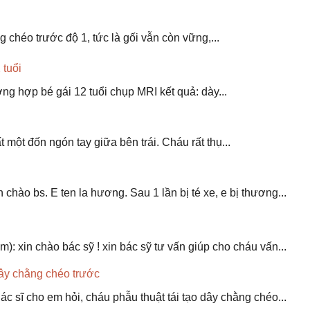
 chéo trước độ 1, tức là gối vẫn còn vững,...
 tuổi
ơng hợp bé gái 12 tuổi chụp MRI kết quả: dày...
 một đốn ngón tay giữa bên trái. Cháu rất thụ...
hào bs. E ten la hương. Sau 1 lần bị té xe, e bị thương...
 xin chào bác sỹ ! xin bác sỹ tư vấn giúp cho cháu vấn...
dây chằng chéo trước
 sĩ cho em hỏi, cháu phẫu thuật tái tạo dây chằng chéo...