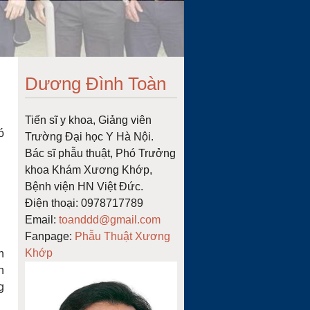
Dương Đình Toàn
Tiến sĩ y khoa, Giảng viên
ó
Trường Đại học Y Hà Nội.
Bác sĩ phẫu thuật, Phó Trưởng
khoa Khám Xương Khớp,
Bệnh viện HN Việt Đức.
Điện thoại: 0978717789
Email:
toanddd@gmail.com
Fanpage:
Phẫu Thuật Xương
Khớp
n
n
g