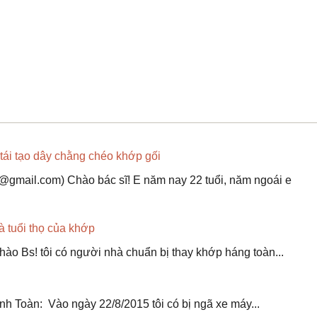
tái tạo dây chằng chéo khớp gối
t@gmail.com) Chào bác sĩ! E năm nay 22 tuổi, năm ngoái e
à tuổi thọ của khớp
o Bs! tôi có người nhà chuẩn bị thay khớp háng toàn...
h Toàn: Vào ngày 22/8/2015 tôi có bị ngã xe máy...