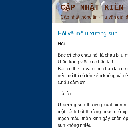
CẬP NHẬT KIẾN
Cập nhật thông tin - Tư vấn giải 
Hỏi về mổ u xương sụn
Hỏi:
Bác ơi cho cháu hỏi là cháu bị u 
khăn trong việc co chân lại!
Bác có thể tư vấn cho cháu là có 
nếu mổ thì có tốn kém không và n
Cháu cảm ơn!
Trả lời:
U xương sụn thường xuất hiện nhiề
một cách bất thường hoặc u ở vị
mạch máu, thần kinh gây chèn é
sụn không nhiều.