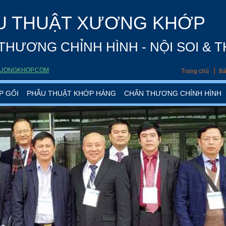
U THUẬT XƯƠNG KHỚP
THƯƠNG CHỈNH HÌNH - NỘI SOI & 
UONGKHOP.COM
Trang chủ
Bá
P GỐI
PHẪU THUẬT KHỚP HÁNG
CHẤN THƯƠNG CHỈNH HÌNH