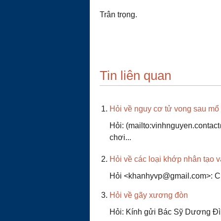
Trân trọng.
Tin liên quan
Hỏi về nguy cơ tử vong sau mổ 
Hỏi: (mailto:vinhnguyen.contac
chơi...
Hỏi về các loại khớp nhân tạo v
Hỏi <khanhyvp@gmail.com>: Chà
Hỏi về gãy xương đòn
Hỏi: Kính gửi Bác Sỹ Dương Đìn