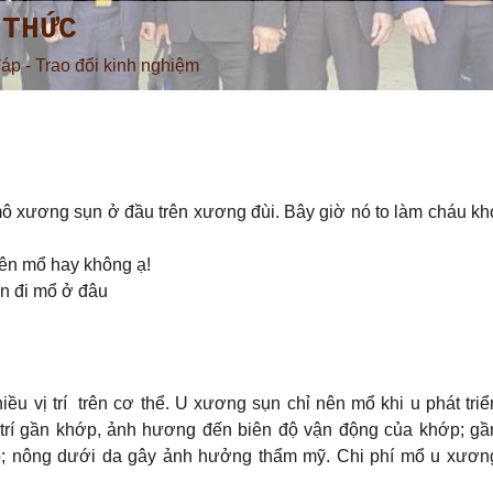
 THỨC
đáp - Trao đổi kinh nghiệm
mô xương sụn ở đầu trên xương đùi. Bây giờ nó to làm cháu kh
nên mổ hay không ạ!
ên đi mổ ở đâu
u vị trí trên cơ thể. U xương sụn chỉ nên mổ khi u phát triể
 trí gần khớp, ảnh hương đến biên độ vận động của khớp; gầ
p; nông dưới da gây ảnh hưởng thẩm mỹ. Chi phí mổ u xươn