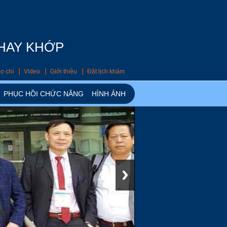
THAY KHỚP
o chí
Video
Giới thiệu
Đặt lịch khám
PHỤC HỒI CHỨC NĂNG
HÌNH ẢNH