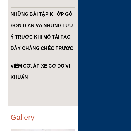
NHỮNG BÀI TẬP KHỚP GỐI
ĐƠN GIẢN VÀ NHỮNG LƯU
Ý TRƯỚC KHI MỔ TÁI TẠO
DÂY CHẰNG CHÉO TRƯỚC
VIÊM CƠ, ÁP XE CƠ DO VI
KHUẨN
Gallery