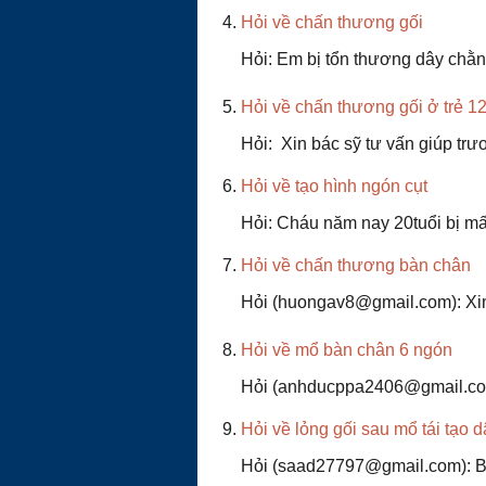
Hỏi về chấn thương gối
Hỏi: Em bị tổn thương dây chằng
Hỏi về chấn thương gối ở trẻ 12
Hỏi: Xin bác sỹ tư vấn giúp trư
Hỏi về tạo hình ngón cụt
Hỏi: Cháu năm nay 20tuổi bị mất
Hỏi về chấn thương bàn chân
Hỏi (huongav8@gmail.com): Xin c
Hỏi về mổ bàn chân 6 ngón
Hỏi (anhducppa2406@gmail.com):
Hỏi về lỏng gối sau mổ tái tạo 
Hỏi (saad27797@gmail.com): Bác