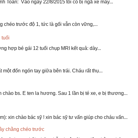
h Toàn: Vào ngày 22/8/2015 tôi có bị ngã xe máy...
 chéo trước độ 1, tức là gối vẫn còn vững,...
 tuổi
ơng hợp bé gái 12 tuổi chụp MRI kết quả: dày...
 một đốn ngón tay giữa bên trái. Cháu rất thụ...
hào bs. E ten la hương. Sau 1 lần bị té xe, e bị thương...
 xin chào bác sỹ ! xin bác sỹ tư vấn giúp cho cháu vấn...
dây chằng chéo trước