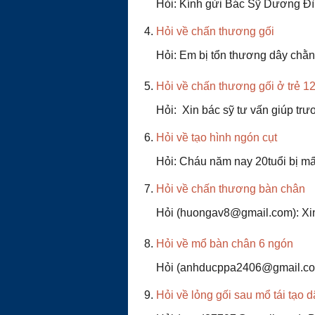
Hỏi: Kính gửi Bác Sỹ Dương Đìn
Hỏi về chấn thương gối
Hỏi: Em bị tổn thương dây chằng
Hỏi về chấn thương gối ở trẻ 12
Hỏi: Xin bác sỹ tư vấn giúp trư
Hỏi về tạo hình ngón cụt
Hỏi: Cháu năm nay 20tuổi bị mất
Hỏi về chấn thương bàn chân
Hỏi (huongav8@gmail.com): Xin c
Hỏi về mổ bàn chân 6 ngón
Hỏi (anhducppa2406@gmail.com):
Hỏi về lỏng gối sau mổ tái tạo 