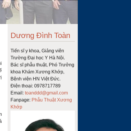
Dương Đình Toàn
Tiến sĩ y khoa, Giảng viên
Trường Đại học Y Hà Nội.
i
Bác sĩ phẫu thuật, Phó Trưởng
́
khoa Khám Xương Khớp,
ị
Bệnh viện HN Việt Đức.
Điện thoại: 0978717789
Email:
toanddd@gmail.com
Fanpage:
Phẫu Thuật Xương
Khớp
m
á