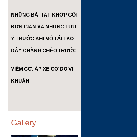
NHỮNG BÀI TẬP KHỚP GỐI
ĐƠN GIẢN VÀ NHỮNG LƯU
Ý TRƯỚC KHI MỔ TÁI TẠO
DÂY CHẰNG CHÉO TRƯỚC
VIÊM CƠ, ÁP XE CƠ DO VI
KHUẨN
Gallery