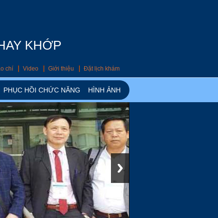
THAY KHỚP
o chí
Video
Giới thiệu
Đặt lịch khám
PHỤC HỒI CHỨC NĂNG
HÌNH ẢNH