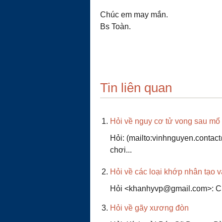
Chúc em may mắn.
Bs Toàn.
Tin liên quan
Hỏi về nguy cơ tử vong sau mổ 
Hỏi: (mailto:vinhnguyen.contac
chơi...
Hỏi về các loại khớp nhân tạo v
Hỏi <khanhyvp@gmail.com>: Chà
Hỏi về gãy xương đòn