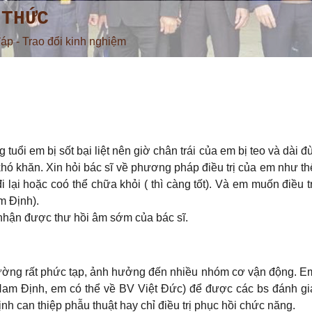
 THỨC
đáp - Trao đổi kinh nghiệm
ổi em bị sốt bại liệt nên giờ chân trái của em bị teo và dài đù
t khó khăn. Xin hỏi bác sĩ về phương pháp điều trị của em như thê
i lại hoặc coó thể chữa khỏi ( thì càng tốt). Và em muốn điều tr
am Định).
hận được thư hồi âm sớm của bác sĩ.
hường rất phức tạp, ảnh hưởng đến nhiều nhóm cơ vận động. E
am Định, em có thể về BV Việt Đức) để được các bs đánh gi
nh can thiệp phẫu thuật hay chỉ điều trị phục hồi chức năng.