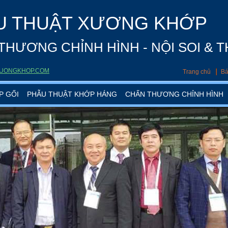
U THUẬT XƯƠNG KHỚP
THƯƠNG CHỈNH HÌNH - NỘI SOI & 
UONGKHOP.COM
Trang chủ
Bá
P GỐI
PHẪU THUẬT KHỚP HÁNG
CHẤN THƯƠNG CHỈNH HÌNH