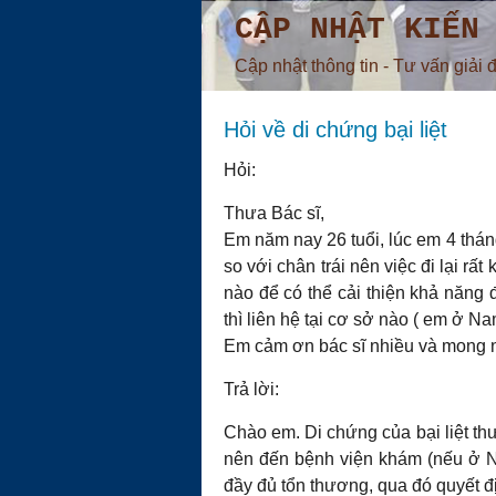
CẬP NHẬT KIẾN
Cập nhật thông tin - Tư vấn giải 
Hỏi về di chứng bại liệt
Hỏi:
Thưa Bác sĩ,
Em năm nay 26 tuổi, lúc em 4 tháng tu
so với chân trái nên việc đi lại rấ
nào để có thể cải thiện khả năng đ
thì liên hệ tại cơ sở nào ( em ở N
Em cảm ơn bác sĩ nhiều và mong n
Trả lời:
Chào em. Di chứng của bại liệt t
nên đến bệnh viện khám (nếu ở N
đầy đủ tổn thương, qua đó quyết đị