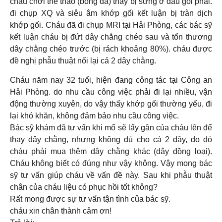
cháu chơi thể thao (bóng đá) thấy bị sưng ở đầu gối phải.
đi chụp XQ và siêu âm khớp gối kết luận bị tràn dịch
khớp gối. Cháu đã đi chụp MRI tại Hải Phòng, các bác sỹ
kết luận cháu bị đứt dây chằng chéo sau và tổn thương
dây chằng chéo trước (bị rách khoảng 80%). cháu được
đề nghị phẫu thuật nối lại cả 2 dây chằng.
Cháu năm nay 32 tuổi, hiện đang công tác tại Công an
Hải Phòng. do nhu cầu công việc phải đi lại nhiều, vận
động thường xuyên, do vậy thấy khớp gối thường yếu, đi
lại khó khăn, không đảm bảo nhu cầu công việc.
Bác sỹ khám đã tư vấn khi mổ sẽ lấy gân của cháu lên để
thay dây chằng, nhưng không đủ cho cả 2 dây, do đó
cháu phải mua thêm dây chằng khác (dây đồng loại).
Cháu không biết có đúng như vậy không. Vậy mong bác
sỹ tư vấn giúp cháu về vấn đề này. Sau khi phẫu thuật
chân của cháu liệu có phục hồi tốt không?
Rất mong được sự tư vấn tận tình của bác sỹ.
cháu xin chân thành cảm ơn!