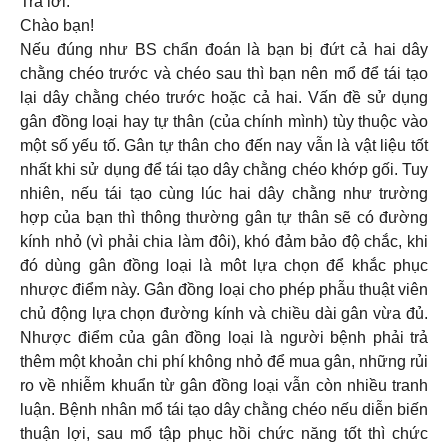
Trả lời:
Chào bạn!
Nếu đúng như BS chẩn đoán là bạn bị đứt cả hai dây
chằng chéo trước và chéo sau thì bạn nên mổ để tái tạo
lại dây chằng chéo trước hoặc cả hai. Vấn đề sử dụng
gân đồng loại hay tự thân (của chính mình) tùy thuộc vào
một số yếu tố. Gân tự thân cho đến nay vẫn là vật liệu tốt
nhất khi sử dụng để tái tạo dây chằng chéo khớp gối. Tuy
nhiên, nếu tái tạo cùng lúc hai dây chằng như trường
hợp của bạn thì thông thường gân tự thân sẽ có đường
kính nhỏ (vì phải chia làm đôi), khó đảm bảo độ chắc, khi
đó dùng gân đồng loại là môt lựa chọn để khắc phục
nhược điểm này. Gân đồng loại cho phép phẫu thuật viên
chủ động lựa chọn đường kính và chiều dài gân vừa đủ.
Nhược điểm của gân đồng loại là người bệnh phải trả
thêm một khoản chi phí không nhỏ để mua gân, những rủi
ro về nhiễm khuẩn từ gân đồng loại vẫn còn nhiều tranh
luận. Bệnh nhân mổ tái tạo dây chằng chéo nếu diễn biến
thuận lợi, sau mổ tập phục hồi chức năng tốt thì chức