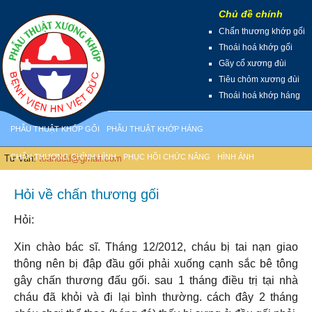
Chủ đề chính
Chấn thương khớp gối
Thoái hoá khớp gối
Gãy cổ xương đùi
Tiêu chỏm xương đùi
Thoái hoá khớp háng
PHẪU THUẬT KHỚP GỐI
PHẪU THUẬT KHỚP HÁNG
CHẤN THƯƠNG CHỈNH HÌNH
PHỤC HỒI CHỨC NĂNG
HÌNH ẢNH
 Tư vấn:
toanddd@gmail.com
Hỏi về chấn thương gối
Hỏi:
Xin chào bác sĩ. Tháng 12/2012, cháu bị tai nạn giao
thông nên bị đập đầu gối phải xuống cạnh sắc bê tông
gây chấn thương đấu gối. sau 1 tháng điều trị tại nhà
cháu đã khỏi và đi lại bình thường. cách đây 2 tháng