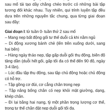
sau mổ tái tạo dây chằng chéo trước có những bài tập
tương đối khác nhau. Tuy nhiên, qui trình luyện tập đều
dựa trên những nguyên tắc chung, qua từng giai đoạn
sau đây:
Giai đoạn I
: từ tuần 0- tuần thứ 2 sau mổ
– Mang nẹp bất động gối tư thế duỗi cả khi nằm ngủ
– Di động xương bánh chè (lên trên xuống dưới, sang
hai bên)
– Hàng ngày tháo nẹp, tập gấp duỗi gối thụ động, biên độ
tăng dần (duỗi hết gối, gấp tối đa có thể đến 90 độ, ngày
3-4 lần).
– Lúc đầu tập thụ động, sau tập chủ động hoặc chủ động
có hỗ trợ.
– Tập gồng cơ đùi, cơ cẳng chân trong nẹp
– Tập nâng bổng chân có nẹp khỏi mặt giường, dạng,
khép chân.
– Đi lại bằng hai nạng, tỳ một phần trọng lượng cơ thể,
trong tư thế chân đặt nẹp duỗi gối tối đa.