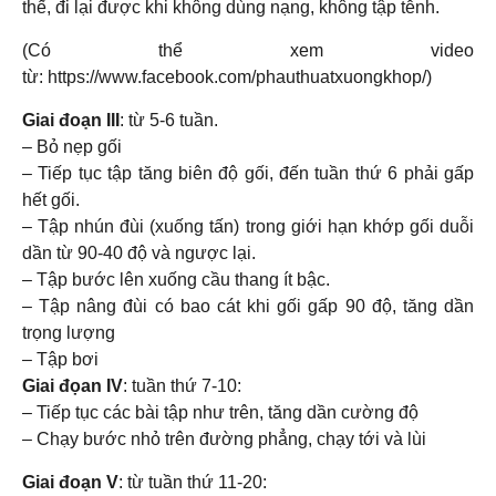
thế, đi lại được khi không dùng nạng, không tập tễnh.
(Có thể xem video
từ: https://www.facebook.com/phauthuatxuongkhop/)
Giai đoạn III
: từ 5-6 tuần.
– Bỏ nẹp gối
– Tiếp tục tập tăng biên độ gối, đến tuần thứ 6 phải gấp
hết gối.
– Tập nhún đùi (xuống tấn) trong giới hạn khớp gối duỗi
dần từ 90-40 độ và ngược lại.
– Tập bước lên xuống cầu thang ít bậc.
– Tập nâng đùi có bao cát khi gối gấp 90 độ, tăng dần
trọng lượng
– Tập bơi
Giai đọan IV
: tuần thứ 7-10:
– Tiếp tục các bài tập như trên, tăng dần cường độ
– Chạy bước nhỏ trên đường phẳng, chạy tới và lùi
Giai đoạn V
: từ tuần thứ 11-20: