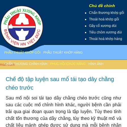
Chủ đề chính
Chấn thương khớp gối
Thoái hoá khớp gối
Gãy cổ xương đùi
Tiêu chỏm xương đùi
Thoái hoá khớp háng
PHẪU THUẬT KHỚP GỐI
PHẪU THUẬT KHỚP HÁNG
CHẤN THƯƠNG CHỈNH HÌNH
PHỤC HỒI CHỨC NĂNG
HÌNH ẢNH
il.com
Chế độ tập luyện sau mổ tái tạo dây chằng
chéo trước
Sau mổ nội soi tái tạo dây chằng chéo trước cũng như
sau các cuộc mổ chỉnh hình khác, người bệnh cần phải
trải qua giai đoạn quan trọng là tập luyện. Tùy theo tính
chất tổn thương của dây chằng, tùy theo kỹ thuật mổ và
chất liệu mảnh ghép được sử dụng mà mỗi bệnh nhân