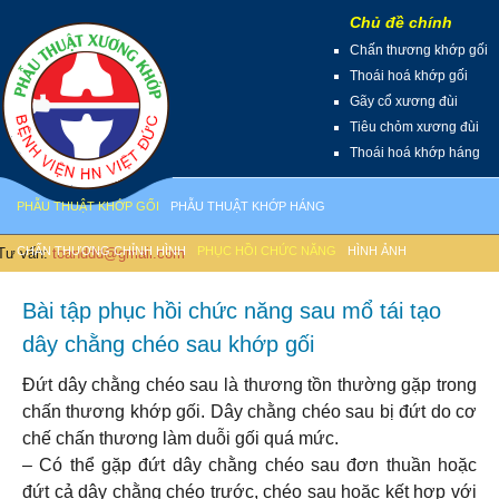
Chủ đề chính
Chấn thương khớp gối
Thoái hoá khớp gối
Gãy cổ xương đùi
Tiêu chỏm xương đùi
Thoái hoá khớp háng
PHẪU THUẬT KHỚP GỐI
PHẪU THUẬT KHỚP HÁNG
CHẤN THƯƠNG CHỈNH HÌNH
PHỤC HỒI CHỨC NĂNG
HÌNH ẢNH
ư vấn:
toanddd@gmail.com
Bài tập phục hồi chức năng sau mổ tái tạo
dây chằng chéo sau khớp gối
Đứt dây chằng chéo sau là thương tồn thường gặp trong
chấn thương khớp gối. Dây chằng chéo sau bị đứt do cơ
chế chấn thương làm duỗi gối quá mức.
– Có thể gặp đứt dây chằng chéo sau đơn thuần hoặc
đứt cả dây chằng chéo trước, chéo sau hoặc kết hợp với