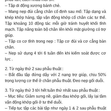
– Tập di động xương bánh chè.
– Mang nẹp đùi cẳng chân cố định sau mổ: Tập dạng và
khép khớp háng, tập vận động khớp cổ chân các tư thế.
Tập khoảng 10 động tác mỗi giờ tránh huyết khối tĩnh
mạch. Tập nâng toàn bộ chân lên khỏi mặt giường có trợ
giúp.
– Tập co cơ tĩnh trong nẹp : Tập cơ đùi và cơ cẳng bàn
chân.
– Nẹp sử dụng 4 tới 6 tuần đến khi kiểm soát được cơ
lực .
2. Từ ngày thứ 2 sau phẫu thuật :
– Bắt đầu tập đứng dậy với 2 nạng trợ giúp, chịu 50%
trọng lượng cơ thể ở chân phẫu thuật. Đeo nẹp gối duỗi.
3. Từ ngày thứ 3 tới hết tuần thứ nhất sau phẫu thuật :
– Mục tiêu: Giảm sưng nề, giảm đau khớp gối, lấy lại tầm
vận động khớp gối ở tư thế duỗi.
– Tiếp tục tập các bài tập như ngày 1 & 2 sau phẫu thuật