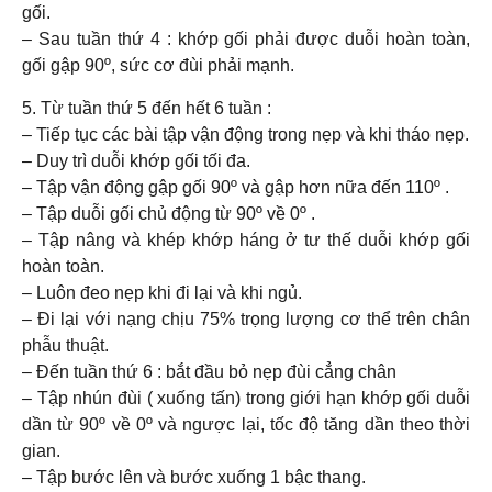
gối.
– Sau tuần thứ 4 : khớp gối phải được duỗi hoàn toàn,
gối gập 90º, sức cơ đùi phải mạnh.
5. Từ tuần thứ 5 đến hết 6 tuần :
– Tiếp tục các bài tập vận động trong nẹp và khi tháo nẹp.
– Duy trì duỗi khớp gối tối đa.
– Tập vận động gập gối 90º và gập hơn nữa đến 110º .
– Tập duỗi gối chủ động từ 90º về 0º .
– Tập nâng và khép khớp háng ở tư thế duỗi khớp gối
hoàn toàn.
– Luôn đeo nẹp khi đi lại và khi ngủ.
– Đi lại với nạng chịu 75% trọng lượng cơ thể trên chân
phẫu thuật.
– Đến tuần thứ 6 : bắt đầu bỏ nẹp đùi cẳng chân
– Tập nhún đùi ( xuống tấn) trong giới hạn khớp gối duỗi
dần từ 90º về 0º và ngược lại, tốc độ tăng dần theo thời
gian.
– Tập bước lên và bước xuống 1 bậc thang.