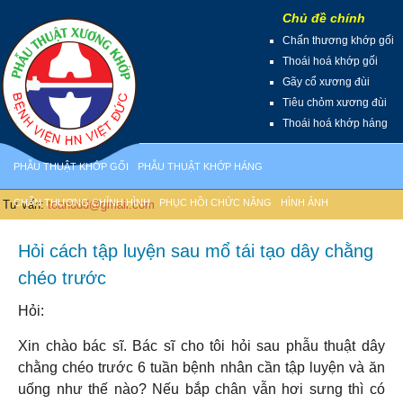
Chủ đề chính
Chấn thương khớp gối
Thoái hoá khớp gối
Gãy cổ xương đùi
Tiêu chỏm xương đùi
Thoái hoá khớp háng
PHẪU THUẬT KHỚP GỐI
PHẪU THUẬT KHỚP HÁNG
CHẤN THƯƠNG CHỈNH HÌNH
PHỤC HỒI CHỨC NĂNG
HÌNH ẢNH
 Tư vấn:
toanddd@gmail.com
Hỏi cách tập luyện sau mổ tái tạo dây chằng
chéo trước
Hỏi:
Xin chào bác sĩ. Bác sĩ cho tôi hỏi sau phẫu thuật dây
chằng chéo trước 6 tuần bệnh nhân cần tập luyện và ăn
uống như thế nào? Nếu bắp chân vẫn hơi sưng thì có