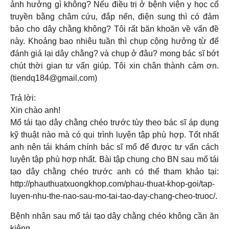
ảnh hưởng gì không? Nếu điều trị ở bệnh viện y học cổ
truyền bằng châm cứu, đắp nến, điện sung thì có đảm
bảo cho dây chằng không? Tôi rất băn khoăn về vấn đề
này. Khoảng bao nhiêu tuần thì chụp cộng hưởng từ để
đánh giá lại dây chằng? và chụp ở đâu? mong bác sĩ bớt
chút thời gian tư vấn giúp. Tôi xin chân thành cảm ơn.
(tiendq184@gmail.com)
Trả lời:
Xin chào anh!
Mổ tái tạo dây chằng chéo trước tùy theo bác sĩ áp dụng
kỹ thuật nào mà có qui trình luyện tập phù hợp. Tốt nhất
anh nên tái khám chính bác sĩ mổ để được tư vấn cách
luyện tập phù hợp nhất. Bài tập chung cho BN sau mổ tái
tạo dây chằng chéo trước anh có thể tham khảo tại:
http://phauthuatxuongkhop.com/phau-thuat-khop-goi/tap-
luyen-nhu-the-nao-sau-mo-tai-tao-day-chang-cheo-truoc/.
Bệnh nhân sau mổ tái tạo dây chằng chéo không cần ăn
kiêng.